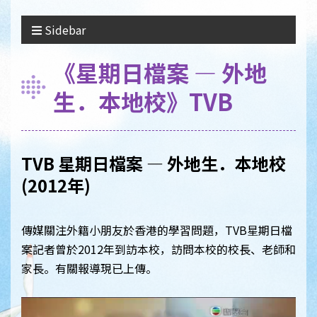
Sidebar
《星期日檔案 — 外地
生．本地校》TVB
TVB
星期日檔案
—
外地生．本地校
(2012
年
)
傳媒關注外籍小朋友於香港的學習問題，TVB星期日檔
案記者曾於2012年到訪本校，訪問本校的校長、老師和
家長。有關報導現已上傳。