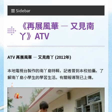
Sidebar
《再展風華 — 又見南
丫》ATV
ATV
再展風華
—
又見南丫
(2012
年
)
本地電視台製作的南丫島特輯，記者曾到本校拍攝，了
解南丫島小學生的學習生活。有關報導現已上傳。